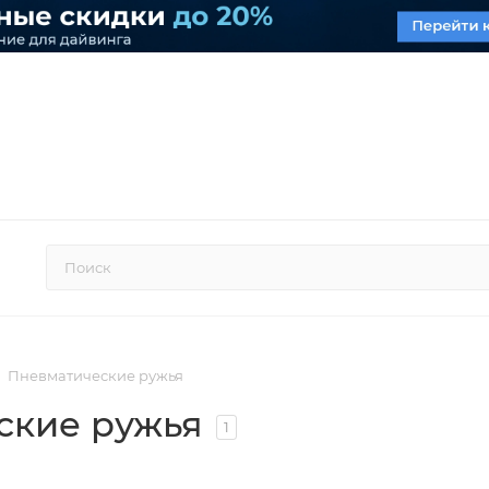
Пневматические ружья
ские ружья
1