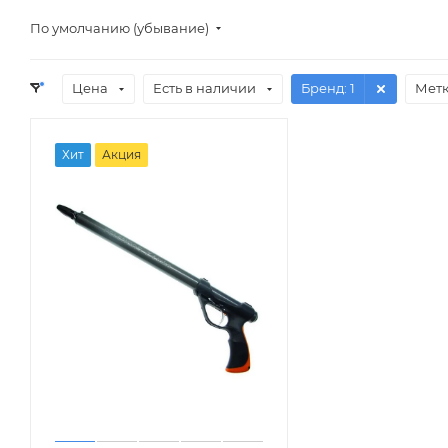
По умолчанию (убывание)
Цена
Есть в наличии
Бренд
: 1
Мет
Хит
Акция