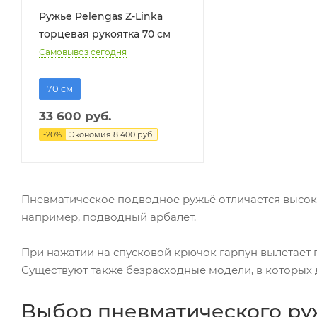
Ружье Pelengas Z-Linka
торцевая рукоятка 70 см
Самовывоз сегодня
70 см
33 600
руб.
-
20
%
Экономия
8 400
руб.
Пневматическое подводное ружьё отличается высоко
например, подводный арбалет.
При нажатии на спусковой крючок гарпун вылетает 
Существуют также безрасходные модели, в которых д
Выбор пневматического ру