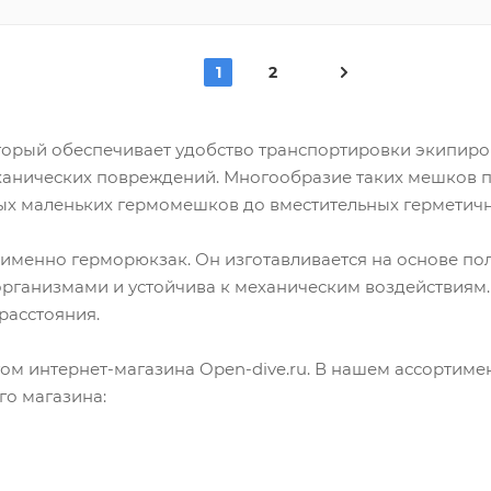
1
2
рый обеспечивает удобство транспортировки экипировк
ханических повреждений. Многообразие таких мешков п
ых маленьких гермомешков до вместительных герметичн
именно герморюкзак. Он изготавливается на основе по
рганизмами и устойчива к механическим воздействиям
расстояния.
гом интернет-магазина Open-dive.ru. В нашем ассортим
го магазина: