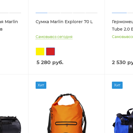
я Marlin
Сумка Marlin Explorer 70 L
Гермомеш
ов
Tube 2.0 
Самовывоз сегодня
Самовывоз
5 280
руб.
2 530 ру
Хит
Хит