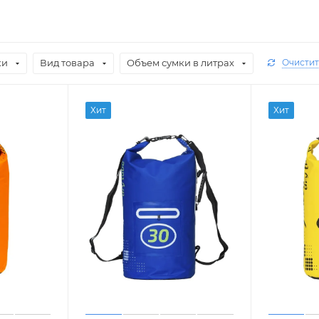
ки
Вид товара
Объем сумки в литрах
Очистит
Хит
Хит