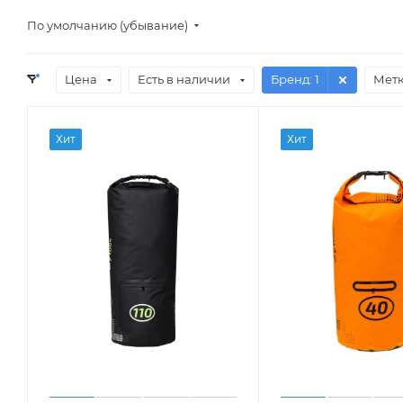
По умолчанию (убывание)
Цена
Есть в наличии
Бренд
: 1
Мет
Хит
Хит