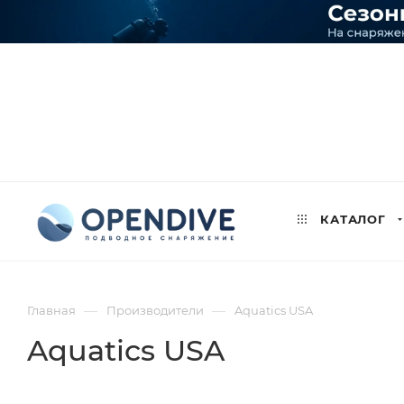
КАТАЛОГ
—
—
Главная
Производители
Aquatics USA
Aquatics USA