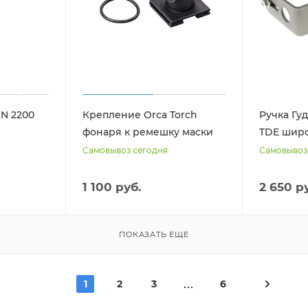
N 2200
Крепление Orca Torch
Ручка Гу
фонаря к ремешку маски
TDE широ
Самовывоз сегодня
Самовывоз
1 100 руб.
2 650 р
ПОКАЗАТЬ ЕЩЕ
1
2
3
6