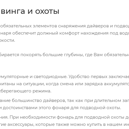
винга и охоты
 обязательных элементов снаряжения дайверов и подво
онаря обеспечит должный комфорт нахождения под водо
кости.
ирается покорять большие глубины, где Вам обязатель
умуляторные и светодиодные. Удобство первых заключае
читаны на ситуации, когда смена или зарядка аккумул
осберегающего режима.
ие большинство дайверов, так как при длительном запл
и достоинствами этого фонаря для подводной охоты.
ия. При необходимости фонарь для подводной охоты д
гие аксессуары, которые также можно купить в нашем ин