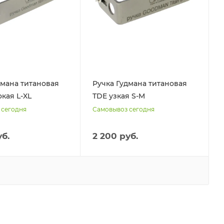
дмана титановая
Ручка Гудмана титановая
кая L-XL
TDE узкая S-M
 сегодня
Самовывоз сегодня
уб.
2 200 руб.