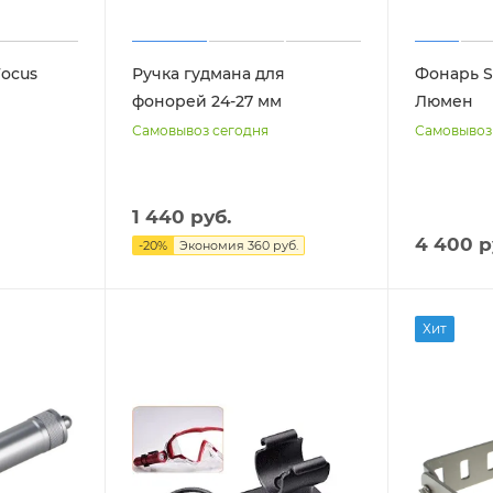
Focus
Ручка гудмана для
Фонарь S
фонорей 24-27 мм
Люмен
Самовывоз сегодня
Самовывоз
1 440 руб.
4 400 р
-
20
%
Экономия
360 руб.
Хит