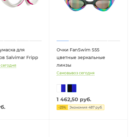
умаска для
Очки FanSwim S55
в Salvimar Fripp
цветные зеркальные
линзы
 сегодня
Самовывоз сегодня
1 462,50
руб.
б.
-
25
%
Экономия
487
руб.