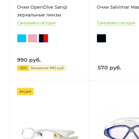
Очки OpenDive Sanqi
Очки Salvimar Mas
зеркальные линзы
Самовывоз сегодня
Самовывоз сегодня
990
руб.
570
руб.
-
50
%
Экономия
990
руб.
Акция