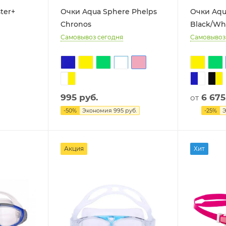
ter+
Очки Aqua Sphere Phelps
Очки Aqu
Chronos
Black/Wh
Самовывоз сегодня
Самовывоз
995
руб.
6 675
от
-
50
%
Экономия
995
руб.
-
25
%
Акция
Хит