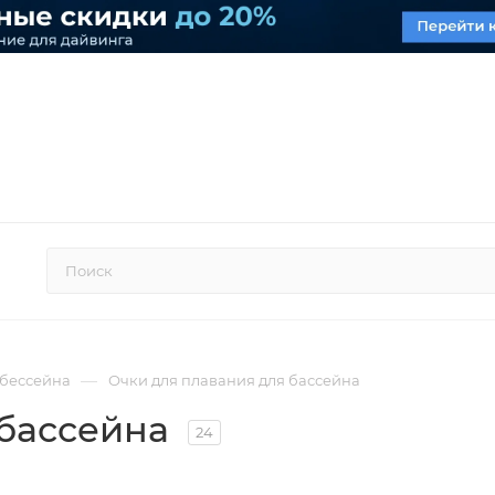
—
 бессейна
Очки для плавания для бассейна
 бассейна
24