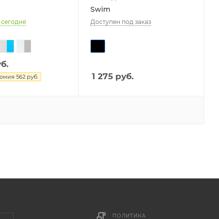
Swim
 сегодня
Доступен под заказ
б.
1 275
руб.
номия
562
руб.
ПОЛИТИКА