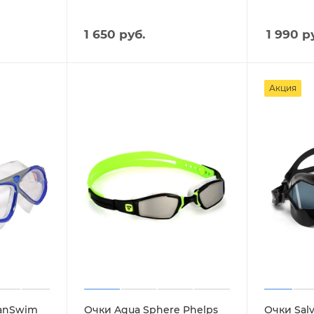
1 650
руб.
1 990
ру
Акция
FanSwim
Очки Aqua Sphere Phelps
Очки Sal