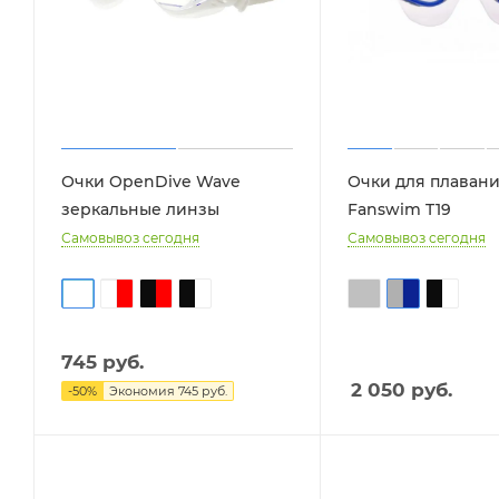
Очки OpenDive Wave
Очки для плаван
зеркальные линзы
Fanswim T19
Самовывоз сегодня
Самовывоз сегодня
745
руб.
2 050
руб.
-
50
%
Экономия
745
руб.