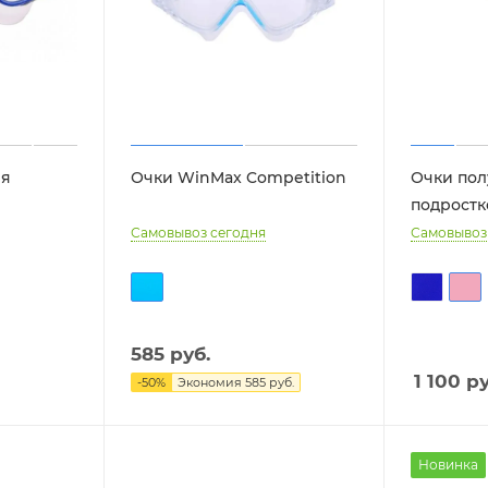
ия
Очки WinMax Competition
Очки пол
подростко
Самовывоз сегодня
Самовывоз
585
руб.
1 100
ру
-
50
%
Экономия
585
руб.
Новинка