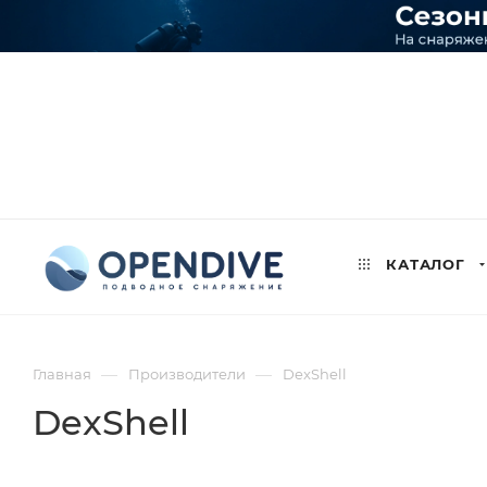
КАТАЛОГ
—
—
Главная
Производители
DexShell
DexShell