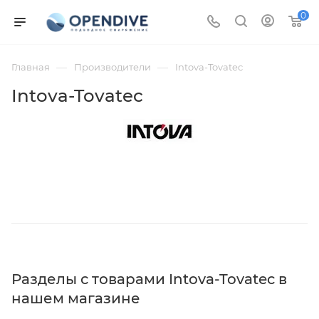
0
—
—
Главная
Производители
Intova-Tovatec
Intova-Tovatec
Разделы с товарами Intova-Tovatec в
нашем магазине