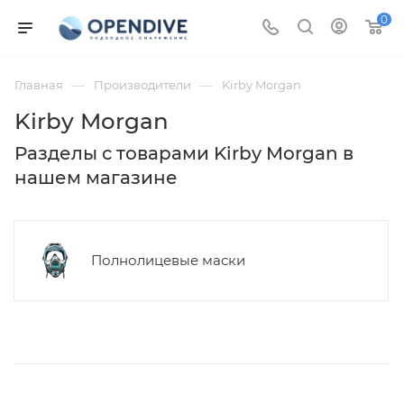
0
—
—
Главная
Производители
Kirby Morgan
Kirby Morgan
Разделы с товарами Kirby Morgan в
нашем магазине
Полнолицевые маски