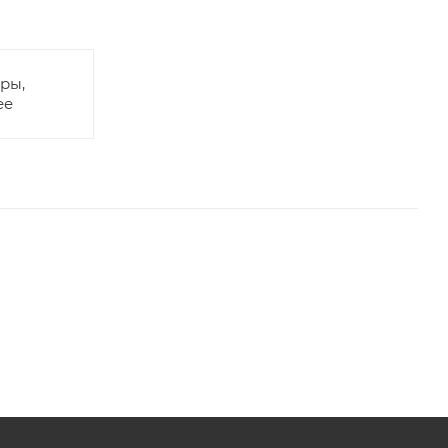
ры,
ее