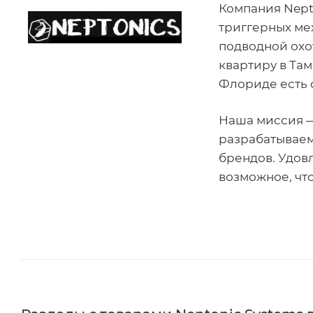
Компания Nepto
триггерных ме
подводной охот
квартиру в Там
Флориде есть
Наша миссия —
разрабатываем
брендов. Удов
возможное, чт