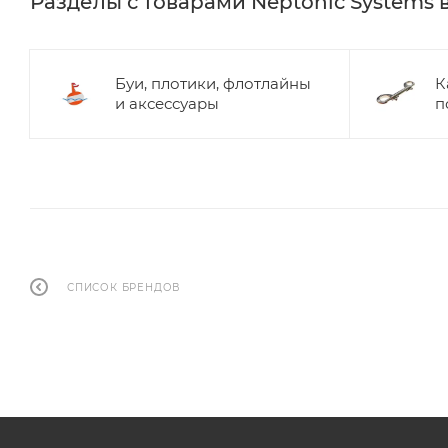
Разделы с товарами Neptonic Systems
Буи, плотики, флотлайны
К
и аксессуары
п
СПИСОК БРЕНДОВ