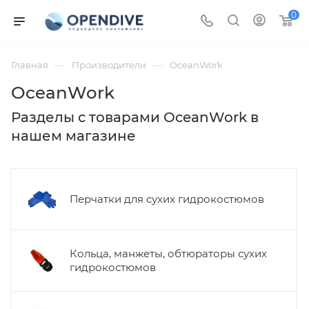
0
—
—
Главная
Производители
OceanWork
OceanWork
Разделы с товарами OceanWork в
нашем магазине
Перчатки для сухих гидрокостюмов
Кольца, манжеты, обтюраторы сухих
гидрокостюмов