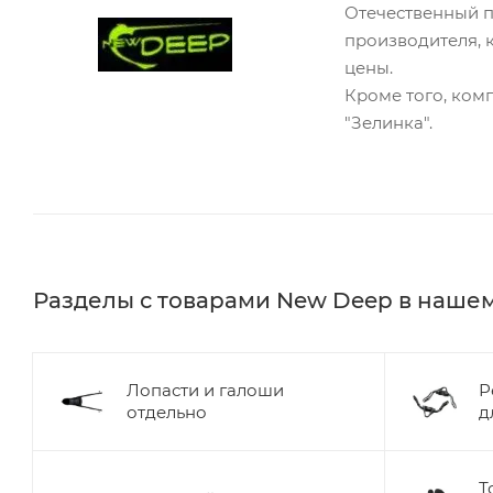
Отечественный п
производителя, 
цены.
Кроме того, ком
"Зелинка".
Разделы с товарами New Deep в наше
Лопасти и галоши
Р
отдельно
д
Т