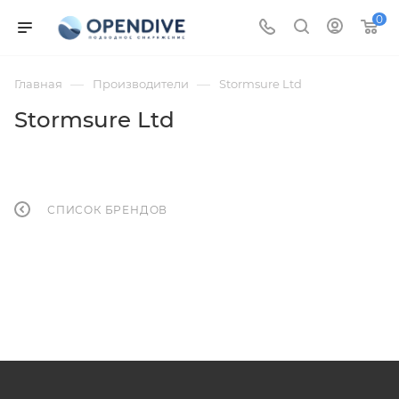
0
—
—
Главная
Производители
Stormsure Ltd
Stormsure Ltd
СПИСОК БРЕНДОВ