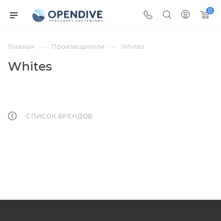
0
—
—
Главная
Производители
Whites
Whites
СПИСОК БРЕНДОВ