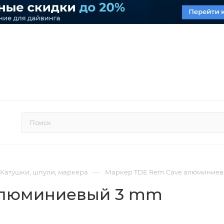
—
Катушки, шпули, маркера
Маркер TDE Rem Cave алюминие
алюминиевый 3 mm