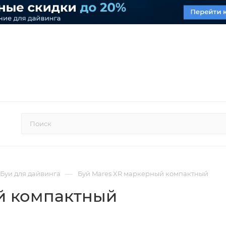
—
Буи для дайвинга
Буй Mares XR маркерный компактный
й компактный