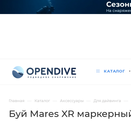
КАТАЛОГ
—
—
—
—
Главная
Каталог
Аксессуары
Для дайвинга
Буй Mares XR маркерны