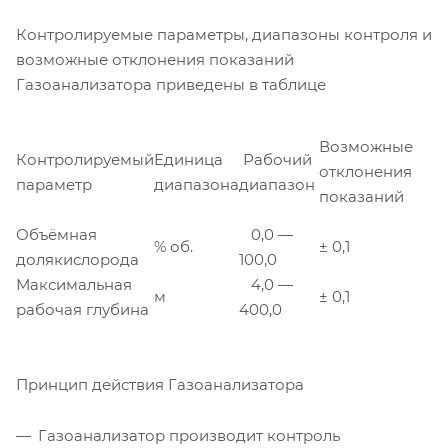
Контролируемые параметры, диапазоны контроля и
возможные отклонения показаний
Газоанализатора приведены в таблице
Возможные
Контролируемый
Единица
Рабочий
отклонения
параметр
диапазона
диапазон
показаний
Объёмная
0,0 —
% об.
± 0,1
долякислорода
100,0
Максимальная
4,0 —
м
± 0,1
рабочая глубина
400,0
Принцип действия Газоанализатора
Газоанализатор производит контроль