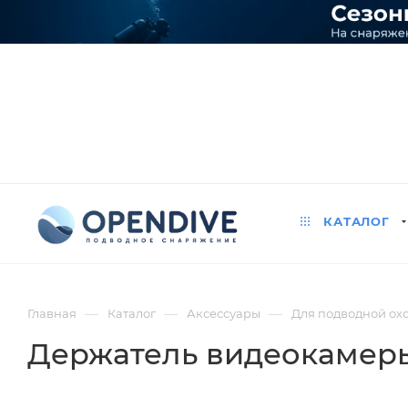
КАТАЛОГ
—
—
—
Главная
Каталог
Аксессуары
Для подводной ох
Держатель видеокамеры