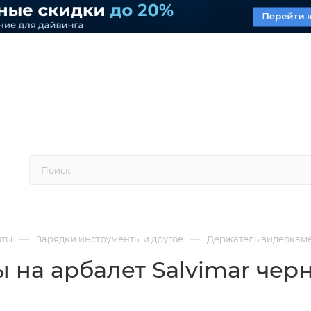
—
—
оты
Зарядки инструменты и другое
Держатель видеокаме
 на арбалет Salvimar чер