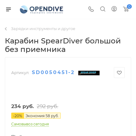
0
Зарядки инструменты и другое
Карабин SpearDiver большой
без приемника
SD0050451-2
Артикул:
292
руб.
234
руб.
-
20
%
Экономия
58
руб.
Самовывоз сегодня