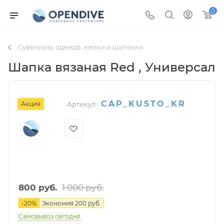
0
Сувениры, одежда, кепки и шапочки
Шапка вязаная Red
, Универсал
CAP_KUSTO_KR
Акция
Артикул:
1 000
руб.
800
руб.
-
20
%
Экономия
200
руб.
Самовывоз сегодня