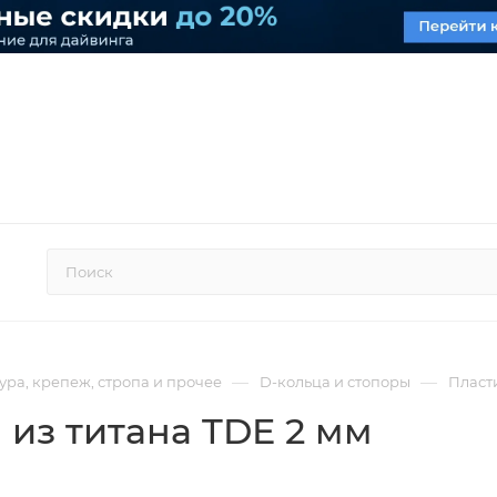
—
—
ра, крепеж, стропа и прочее
D-кольца и стопоры
Пласти
 из титана TDE 2 мм