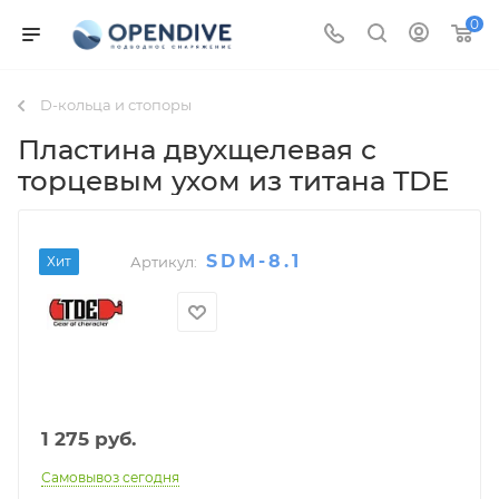
0
D-кольца и стопоры
Пластина двухщелевая с
торцевым ухом из титана TDE
SDM-8.1
Хит
Артикул:
1 275
руб.
Самовывоз сегодня