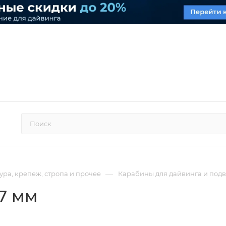
—
ра, крепеж, стропа и прочее
Карабины для дайвинга и подв
7 мм