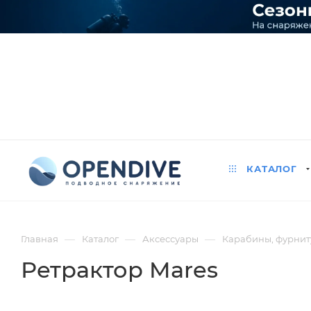
КАТАЛОГ
—
—
—
Главная
Каталог
Аксессуары
Карабины, фурниту
Ретрактор Mares