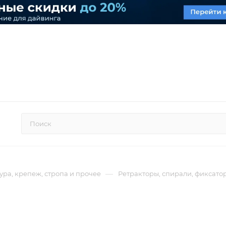
—
ра, крепеж, стропа и прочее
Ретракторы, спирали, фиксато