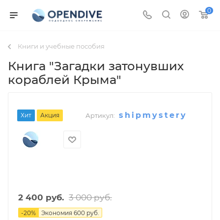
0
Книги и учебные пособия
Книга "Загадки затонувших
кораблей Крыма"
shipmystery
Хит
Акция
Артикул:
3 000
руб.
2 400
руб.
-
20
%
Экономия
600
руб.