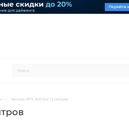
—
ы
Баллон BTS 300 bar 12 литров
итров