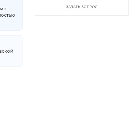
ЗАДАТЬ ВОПРОС
мме
ностью
овской