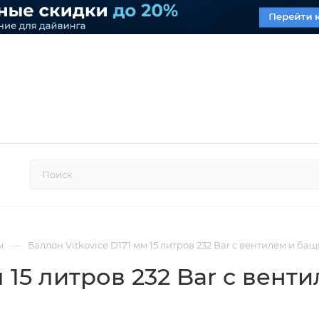
—
ы
Баллон Vitkovice D171 мм 15 литров 232 Bar с вентилем и ба
м 15 литров 232 Bar с вен