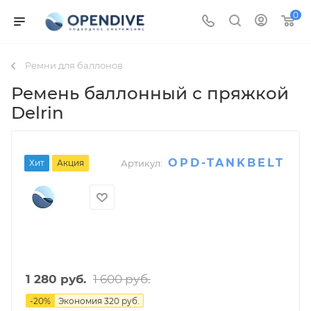
0
Ремни для баллонов
Ремень баллонный с пряжкой
Delrin
OPD-TANKBELT
Хит
Акция
Артикул:
1 600
руб.
1 280
руб.
-
20
%
Экономия
320
руб.