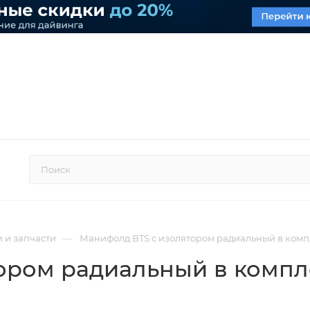
—
 и запчасти
Манифолд BTS с изолятором радиальный в компле
ром радиальный в компле