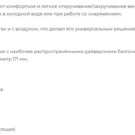
т комфортное и легкое откручивание/закручивание ве
о в холодной воде или при работе со снаряжением.
ак и с воздухом, что делает его универсальным решени
ния с наиболее распространёнными дайверскими балло
етр 171 мм.
ов
сящая)