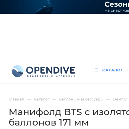
КАТАЛОГ
—
—
—
Главная
Каталог
Баллоны и аксессуары
Вентили
Манифолд BTS с изолято
баллонов 171 мм