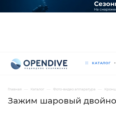
КАТАЛОГ
—
—
—
Главная
Каталог
Фото-видео аппаратура
Кронш
Зажим шаровый двойной