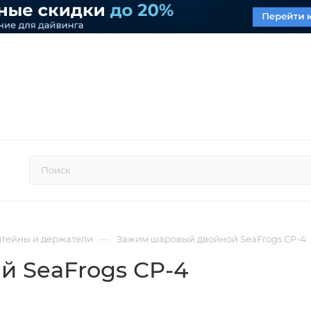
—
тейны и держатели
Зажим шаровый двойной SeaFrogs CP-4
 SeaFrogs CP-4