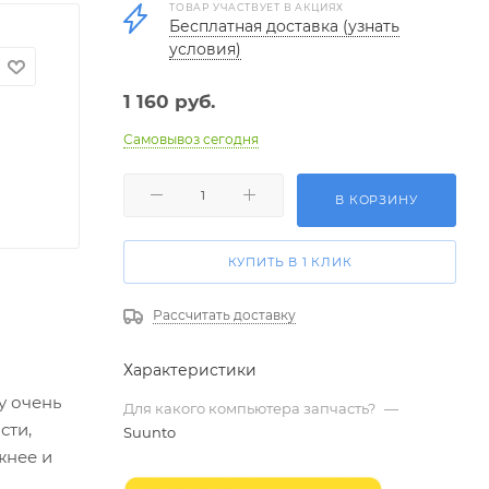
ТОВАР УЧАСТВУЕТ В АКЦИЯХ
Бесплатная доставка (узнать
условия)
1 160
руб.
Самовывоз сегодня
В КОРЗИНУ
КУПИТЬ В 1 КЛИК
Рассчитать доставку
Характеристики
у очень
Для какого компьютера запчасть?
—
сти,
Suunto
жнее и