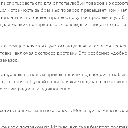
 использовать его для оплаты любых товаров из ассорт
 Если стоимость выбранных товаров превышает номина
доплатить, что делает процесс покупки простым и удобн
и для мелких подарков, так что каждый найдет что-то по
та, осуществляется с учетом актуальных тарифов транс
вки, включая экспресс-доставку. Это особенно удобно 
заказов.
карта, а ключ к новым приключениям под водой, незабы
одного мира. Пускай ваши близкие получают возможнос
есет им радость и вдохновение.
ить наш магазин по адресу: г. Москва, 2-ая Квесисская 
фикат с доставкой по Москве, включая быструю доставк