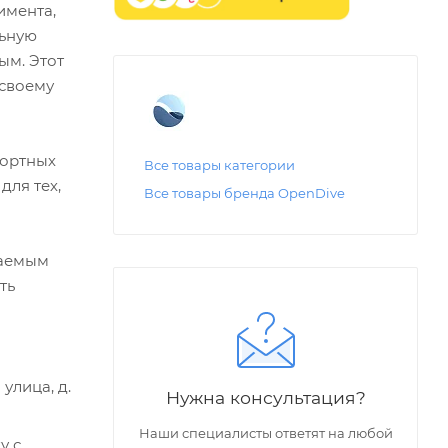
имента,
льную
ым. Этот
 своему
портных
Все товары категории
для тех,
Все товары бренда OpenDive
ваемым
ть
улица, д.
Нужна консультация?
Наши специалисты ответят на любой
у с