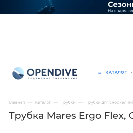
КАТАЛОГ
—
—
—
Главная
Каталог
Трубки
Трубки для сноркелинг
Трубка Mares Ergo Flex
,