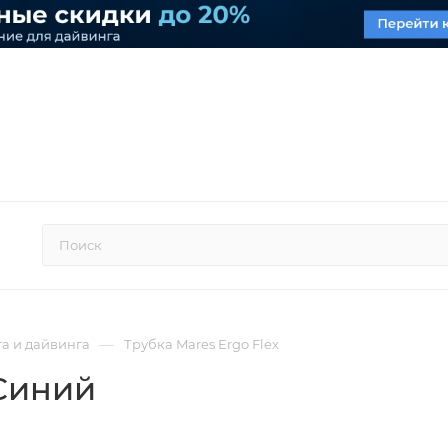
—
а и дайвинга
Трубка Mares Ergo Flex
 Синий