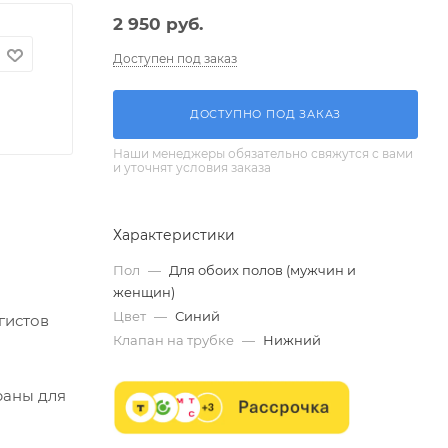
2 950
руб.
Доступен под заказ
ДОСТУПНО ПОД ЗАКАЗ
Наши менеджеры обязательно свяжутся с вами
и уточнят условия заказа
Характеристики
Пол
—
Для обоих полов (мужчин и
женщин)
Цвет
—
Синий
гистов
Клапан на трубке
—
Нижний
раны для