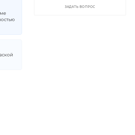
ЗАДАТЬ ВОПРОС
мме
ностью
овской