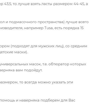
43,5, то лучше взять ласты размером 44-45, а
ол и подмасочного пространства) лучше всего
изводителя, например Tusa, есть порядка 15
ром (подходят для мужских лиц), со средним
детские маски).
ниверсальных масок, т.е. обтюратор которых
верняка вам подойдут.
размером, то всегда можно указать эти
м помощь и наверняка подберем для Вас