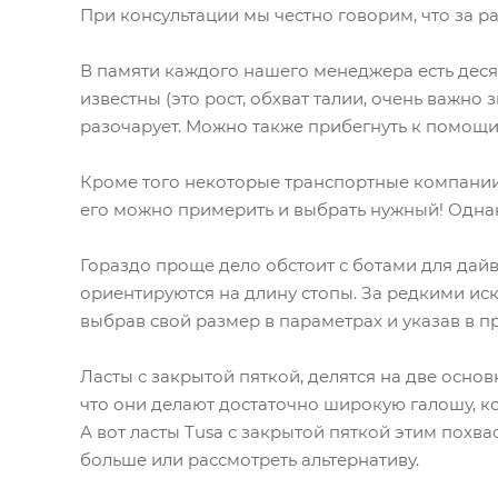
При консультации мы честно говорим, что за р
В памяти каждого нашего менеджера есть дес
известны (это рост, обхват талии, очень важно
разочарует. Можно также прибегнуть к помощи
Кроме того некоторые транспортные компании 
его можно примерить и выбрать нужный! Однак
Гораздо проще дело обстоит с ботами для дайв
ориентируются на длину стопы. За редкими ис
выбрав свой размер в параметрах и указав в п
Ласты с закрытой пяткой, делятся на две основ
что они делают достаточно широкую галошу, к
А вот ласты Tusa с закрытой пяткой этим похвас
больше или рассмотреть альтернативу.