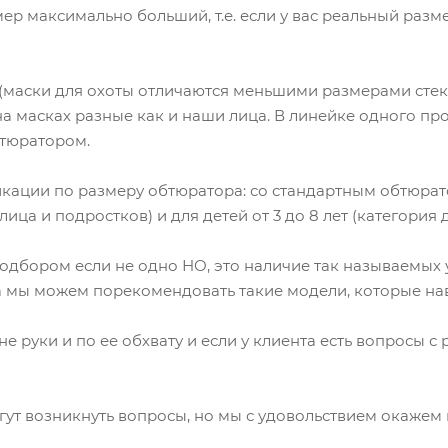
 максимально больший, т.е. если у вас реальный размер 
(маски для охоты отличаются меньшими размерами стек
на масках разные как и наши лица. В линейке одного про
бтюратором.
кации по размеру обтюратора: со стандартным обтюрато
ца и подростков) и для детей от 3 до 8 лет (категория 
дбором если не одно НО, это наличие так называемых у
а мы можем порекомендовать такие модели, которые на
 руки и по ее обхвату и если у клиента есть вопросы с 
могут возникнуть вопросы, но мы с удовольствием окаже