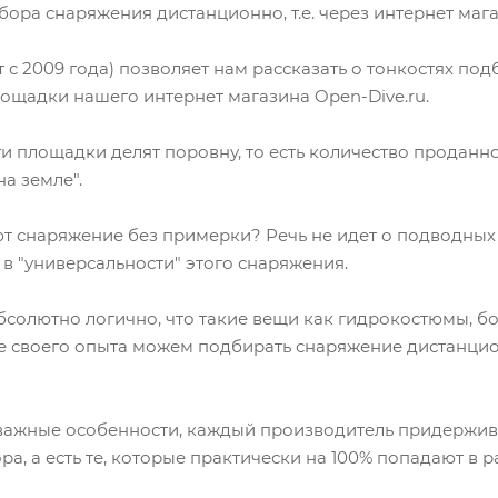
бора снаряжения дистанционно, т.е. через интернет мага
с 2009 года) позволяет нам рассказать о тонкостях по
ощадки нашего интернет магазина Open-Dive.ru.
и площадки делят поровну, то есть количество проданн
а земле".
 снаряжение без примерки? Речь не идет о подводных р
в "универсальности" этого снаряжения.
абсолютно логично, что такие вещи как гидрокостюмы, бо
ве своего опыта можем подбирать снаряжение дистанцио
ь важные особенности, каждый производитель придерживае
, а есть те, которые практически на 100% попадают в р