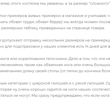
азмер этого костюма мы уверены, а за размер "сложного"
ятки примеров живых примерок в магазине и учитывая, 
 знать обхват груди, обхват бедер) мы всегда можем пос
 размерных таблиц, приведенных на странице товара.
допускают отправку нескольких размеров на примерку, т
о для подстраховки у наших клиентов есть 14 дней для
инга или коралловыми тапочками. Дело в том, что эти 
ключениями, такие как объемная нога или очень большо
римечаниях длину своей стопы (от пятки до кончика бол
ные категории: с широкой галошей и с узкой галошей. О
оторая ну очень хорошо садится на ноги наших соотече
таться не могут. Мы сразу предупреждаем, что если нога