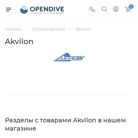
0
—
—
Главная
Производители
Akvilon
Akvilon
Разделы с товарами Akvilon в нашем
магазине