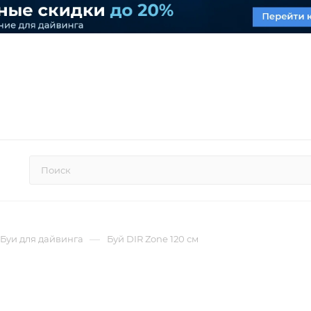
—
Буи для дайвинга
Буй DIR Zone 120 см