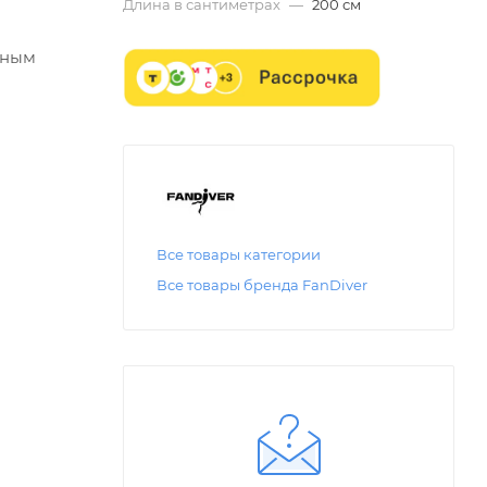
Длина в сантиметрах
—
200 см
чным
Все товары категории
Все товары бренда FanDiver