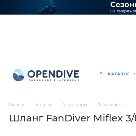
КАТАЛОГ
—
—
—
—
Главная
Каталог
Аксессуары
Для дайвинга
Шланг FanDiver Miflex 3