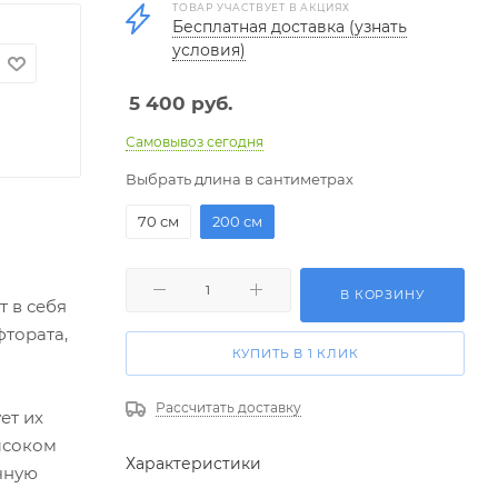
ТОВАР УЧАСТВУЕТ В АКЦИЯХ
Бесплатная доставка (узнать
условия)
5 400
руб.
Самовывоз сегодня
Выбрать длина в сантиметрах
70 см
200 см
В КОРЗИНУ
т в себя
тората,
КУПИТЬ В 1 КЛИК
Рассчитать доставку
ет их
высоком
Характеристики
чную