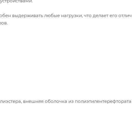
устройствами.
обен выдерживать любые нагрузки, что делает его отли
ов.
олиэстера, внешняя оболочка из полиэтилентерефтората