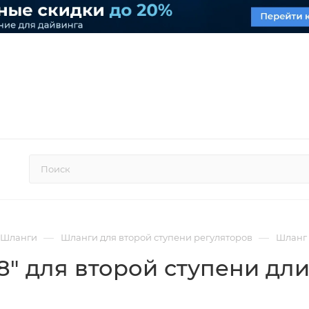
—
—
Шланги
Шланги для второй ступени регуляторов
Шланг 
/8" для второй ступени дл