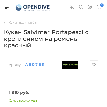
0
Куканы для рыбы
Кукан Salvimar Portapesci с
креплением на ремень
красный
AE078R
Артикул:
1 910
руб.
Самовывоз сегодня