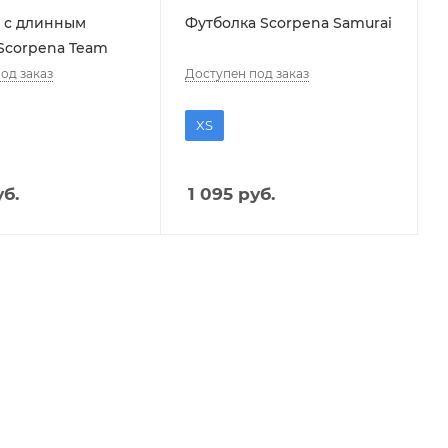
 с длинным
Футболка Scorpena Samurai
Scorpena Team
од заказ
Доступен под заказ
XS
б.
1 095
руб.