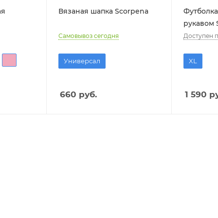
ая
Вязаная шапка Scorpena
Футболка
рукавом 
Самовывоз сегодня
Доступен п
Универсал
XL
660
руб.
1 590
ру