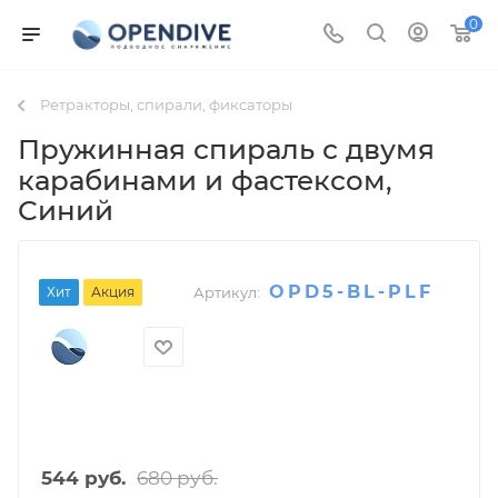
0
Ретракторы, спирали, фиксаторы
Пружинная спираль с двумя
карабинами и фастексом
,
Синий
OPD5-BL-PLF
Хит
Акция
Артикул:
680
руб.
544
руб.