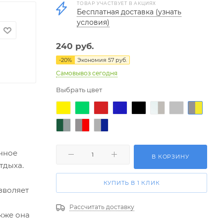
ТОВАР УЧАСТВУЕТ В АКЦИЯХ
Бесплатная доставка (узнать
условия)
240
руб.
-
20
%
Экономия
57
руб.
Самовывоз сегодня
Выбрать цвет
ичное
В КОРЗИНУ
тдыха.
КУПИТЬ В 1 КЛИК
зволяет
Рассчитать доставку
кже она