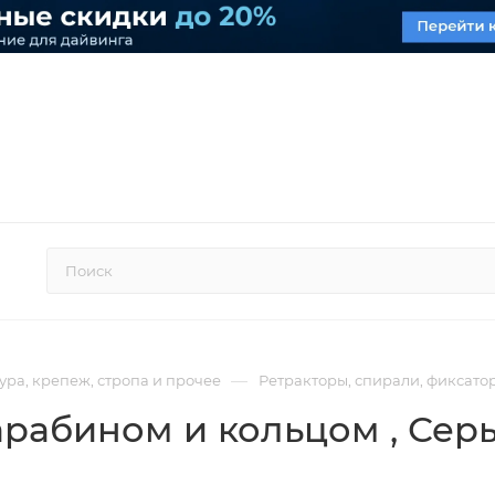
—
ра, крепеж, стропа и прочее
Ретракторы, спирали, фиксато
арабином и кольцом
, Сер