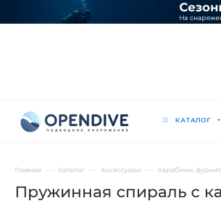
КАТАЛОГ
—
—
—
Главная
Каталог
Аксессуары
Карабины, фурниту
Пружинная спираль с к