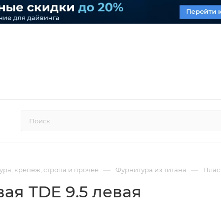
—
—
ра, крепеж, стропа и прочее
Фурнитура из титана
Пласт
ая TDE 9.5 левая