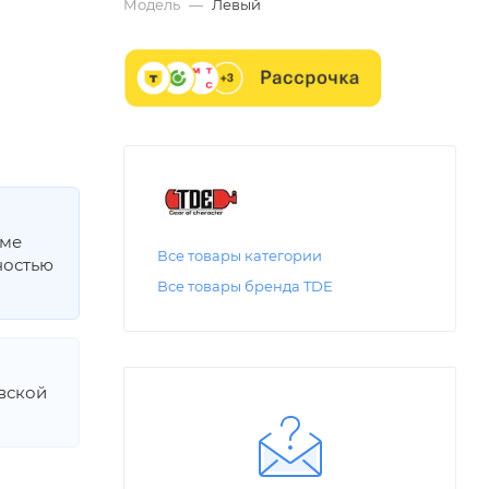
Модель
—
Левый
мме
Все товары категории
ностью
Все товары бренда TDE
овской