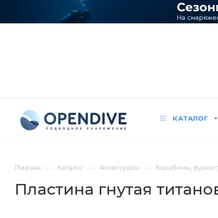
КАТАЛОГ
—
—
—
Главная
Каталог
Аксессуары
Карабины, фурниту
Пластина гнутая титанов