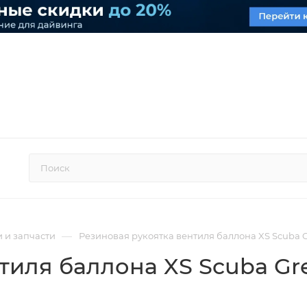
—
 и запчасти
Резиновая рукоятка вентиля баллона XS Scuba 
тиля баллона XS Scuba Gr