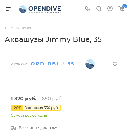
0
Аквашузы
Аквашузы Jimmy Blue
, 35
OPD-DBLU-35
Артикул:
1 650
руб.
1 320
руб.
-
20
%
Экономия
330
руб.
Самовывоз сегодня
Рассчитать доставку