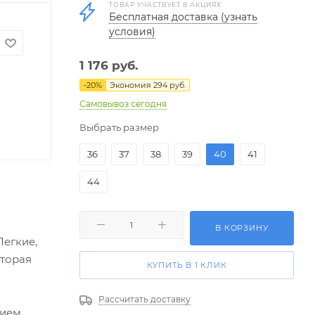
ТОВАР УЧАСТВУЕТ В АКЦИЯХ
Бесплатная доставка (узнать
условия)
1 176
руб.
-
20
%
Экономия
294
руб.
Самовывоз сегодня
Выбрать размер
36
37
38
39
40
41
44
В КОРЗИНУ
Легкие,
оторая
КУПИТЬ В 1 КЛИК
Рассчитать доставку
ием,