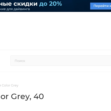
 Color Grey
or Grey
, 40