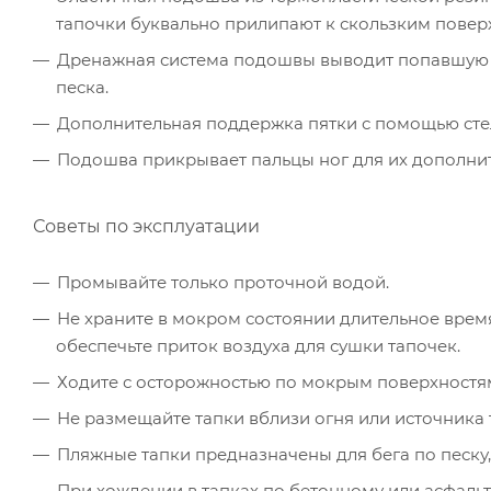
тапочки буквально прилипают к скользким поверх
Дренажная система подошвы выводит попавшую в
песка.
Дополнительная поддержка пятки с помощью стел
Подошва прикрывает пальцы ног для их дополни
Советы по эксплуатации
Промывайте только проточной водой.
Не храните в мокром состоянии длительное время
обеспечьте приток воздуха для сушки тапочек.
Ходите с осторожностью по мокрым поверхностя
Не размещайте тапки вблизи огня или источника 
Пляжные тапки предназначены для бега по песку,
При хождении в тапках по бетонному или асфал