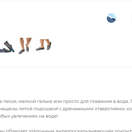
песке, мелкой гальке или просто для плавания в воде. 
оснащены литой подошвой с дренажными отверстиями, к
бых увлечениях на воде!
ины обладает эталонным антипроскальзывающим покрыт