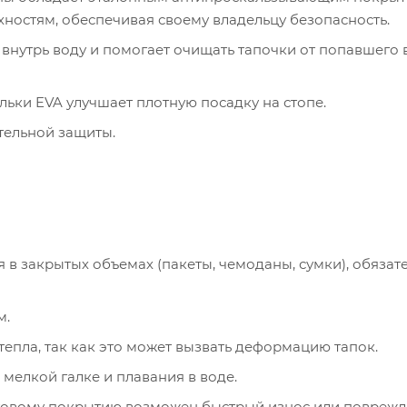
ностям, обеспечивая своему владельцу безопасность.
нутрь воду и помогает очищать тапочки от попавшего 
ьки EVA улучшает плотную посадку на стопе.
тельной защиты.
 в закрытых объемах (пакеты, чемоданы, сумки), обязат
м.
тепла, так как это может вызвать деформацию тапок.
 мелкой галке и плавания в воде.
ьтовому покрытию возможен быстрый износ или повреж