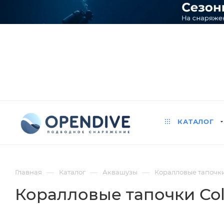
КАТАЛОГ
—
—
—
Главная
Каталог
Аквашузы
Коралловые тапочки
Коралловые тапочки Col