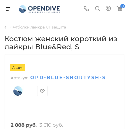
0
Футболки лайкра UF защита
Костюм женский короткий из
лайкры Blue&Red
, S
Акция
OPD-BLUE-SHORTYSH-S
Артикул:
3 610
руб.
2 888
руб.