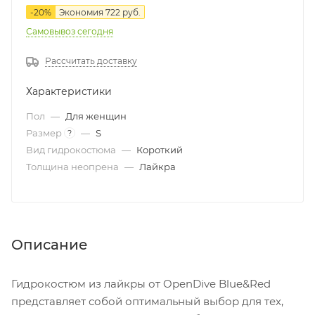
-
20
%
Экономия
722
руб.
Самовывоз сегодня
Рассчитать доставку
Характеристики
Пол
—
Для женщин
Размер
—
S
?
Вид гидрокостюма
—
Короткий
Толщина неопрена
—
Лайкра
Описание
Гидрокостюм из лайкры от OpenDive Blue&Red
представляет собой оптимальный выбор для тех,