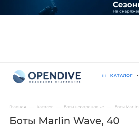
КАТАЛОГ
—
—
—
Главная
Каталог
Боты неопреновые
Боты Marli
Боты Marlin Wave
, 40