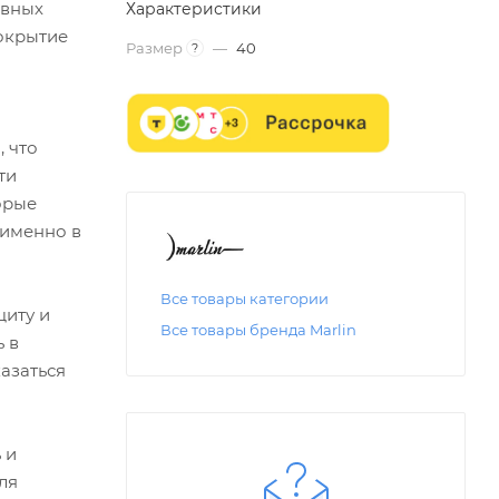
ивных
Характеристики
покрытие
Размер
—
40
?
 что
ти
орые
 именно в
Все товары категории
щиту и
Все товары бренда Marlin
 в
азаться
 и
ля