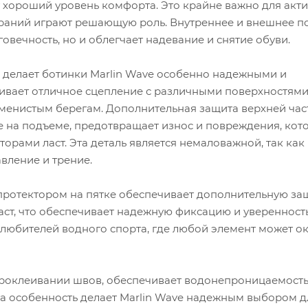
т хороший уровень комфорта. Это крайне важно для акт
тираний играют решающую роль. Внутреннее и внешнее 
овечность, но и облегчает надевание и снятие обуви.
делает ботинки Marlin Wave особенно надежными и
ивает отличное сцепление с различными поверхностями,
менистым берегам. Дополнительная защита верхней час
е на подъеме, предотвращает износ и повреждения, кот
торами ласт. Эта деталь является немаловажной, так как
вление и трение.
протектором на пятке обеспечивает дополнительную за
ст, что обеспечивает надежную фиксацию и уверенность
 любителей водного спорта, где любой элемент может ок
 проклеивании швов, обеспечивает водонепроницаемость
Эта особенность делает Marlin Wave надежным выбором д