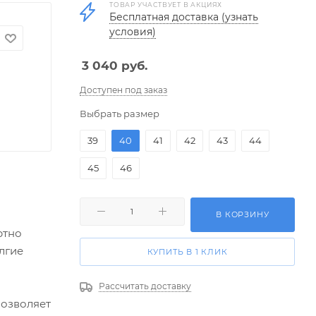
ТОВАР УЧАСТВУЕТ В АКЦИЯХ
Бесплатная доставка (узнать
условия)
3 040
руб.
Доступен под заказ
Выбрать размер
39
40
41
42
43
44
45
46
В КОРЗИНУ
ртно
лгие
КУПИТЬ В 1 КЛИК
Рассчитать доставку
позволяет