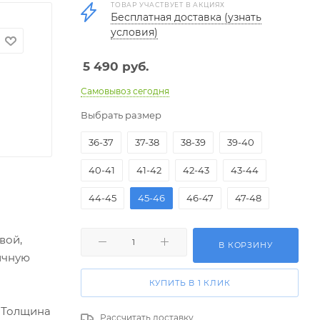
ТОВАР УЧАСТВУЕТ В АКЦИЯХ
Бесплатная доставка (узнать
условия)
5 490
руб.
Самовывоз сегодня
Выбрать размер
36-37
37-38
38-39
39-40
40-41
41-42
42-43
43-44
44-45
45-46
46-47
47-48
вой,
В КОРЗИНУ
ичную
КУПИТЬ В 1 КЛИК
 Толщина
Рассчитать доставку