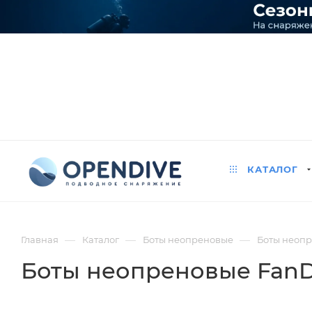
КАТАЛОГ
—
—
—
Главная
Каталог
Боты неопреновые
Боты неопр
Боты неопреновые FanD