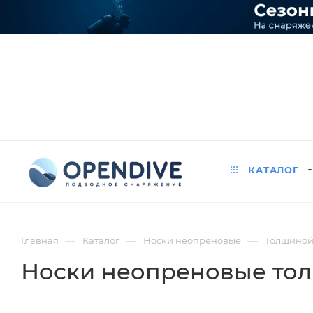
КАТАЛОГ
—
—
—
Главная
Каталог
Носки неопреновые
Толщиной 
Носки неопреновые тол