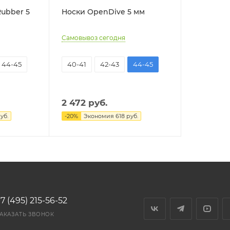
ubber 5
Носки OpenDive 5 мм
Самовывоз сегодня
44-45
40-41
42-43
44-45
2 472
руб.
уб.
-
20
%
Экономия
618
руб.
7 (495) 215-56-52
АКАЗАТЬ ЗВОНОК