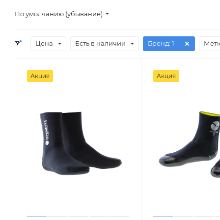
По умолчанию (убывание)
Цена
Есть в наличии
Бренд
: 1
Мет
Акция
Акция