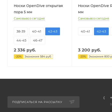
Носки OpenDive открытая
Носки OpenDive R
пора 5 мм
мм
Самовывоз сегодня
Самовывоз сегодня
38-39
40-41
42-43
40-41
42-43
44-45
46-47
2 336
руб.
3 200
руб.
-
20
%
Экономия
584
руб.
-
20
%
Экономия
800
р
+
ПОДПИСАТЬСЯ НА РАССЫЛКУ
З