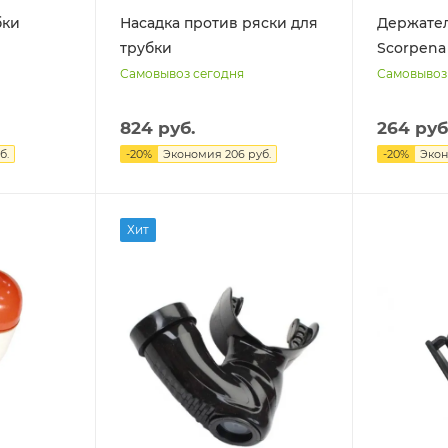
бки
Насадка против ряски для
Держател
трубки
Scorpena
Самовывоз сегодня
Самовывоз
824 руб.
264 руб
б.
-
20
%
Экономия
206 руб.
-
20
%
Эко
Хит