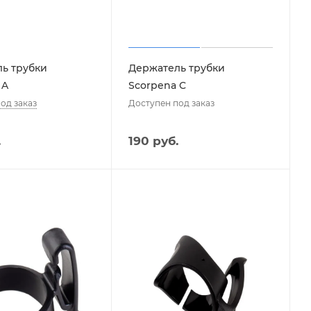
ь трубки
Держатель трубки
 A
Scorpena C
од заказ
Доступен под заказ
.
190 руб.