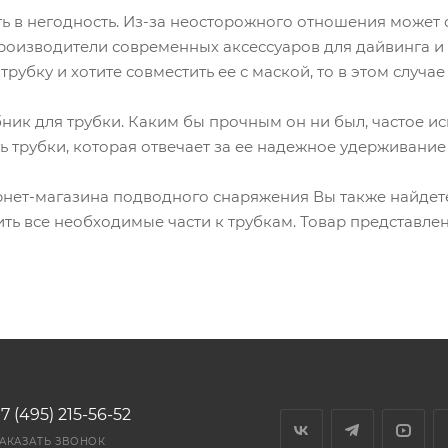
ь в негодность. Из-за неосторожного отношения может 
. Производители современных аксессуаров для дайвинга
рубку и хотите совместить ее с маской, то в этом случа
ник для трубки. Каким бы прочным он ни был, частое ис
ть трубки, которая отвечает за ее надежное удерживание 
рнет-магазина подводного снаряжения Вы также найдете
ть все необходимые части к трубкам. Товар представл
7 (495) 215-56-52
АКАЗАТЬ ЗВОНОК