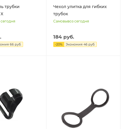
ь трубки
Чехол улитка для гибких
 X
трубок
 сегодня
Самовывоз сегодня
.
184 руб.
номия
66 руб.
-
20
%
Экономия
46 руб.