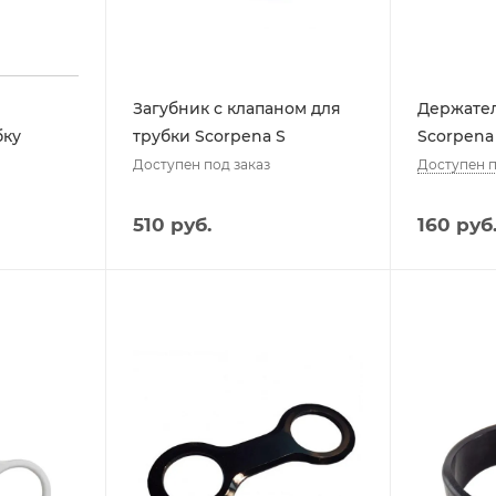
Загубник с клапаном для
Держател
бку
трубки Scorpena S
Scorpena
Доступен п
Доступен под заказ
510 руб.
160
руб