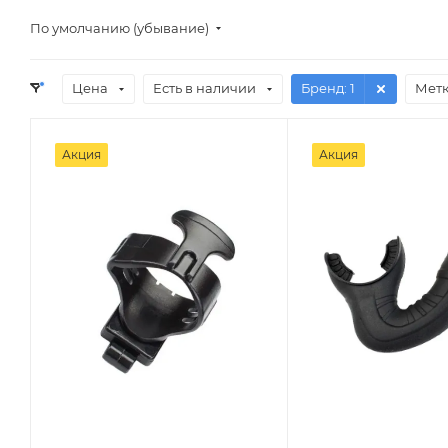
По умолчанию (убывание)
Цена
Есть в наличии
Бренд
: 1
Мет
Акция
Акция