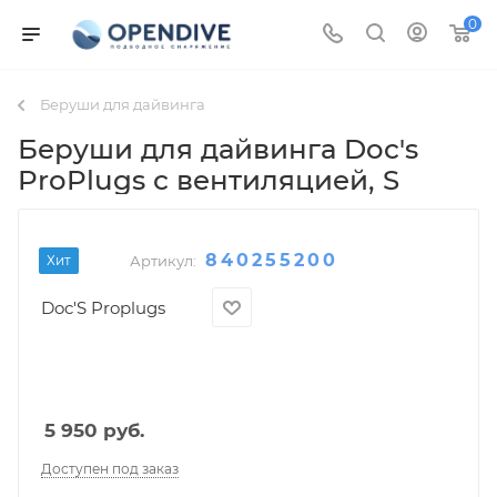
0
Беруши для дайвинга
Беруши для дайвинга Doc's
ProPlugs с вентиляцией
, S
840255200
Хит
Артикул:
Doc'S Proplugs
5 950
руб.
Доступен под заказ